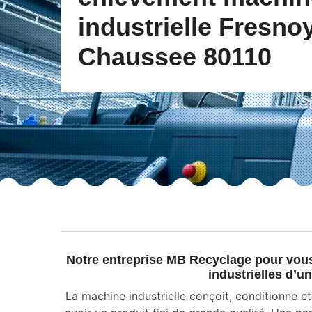
industrielle Fresno
Chaussee 80110
Notre entreprise MB Recyclage pour vo
industrielles d’u
La machine industrielle conçoit, conditionne e