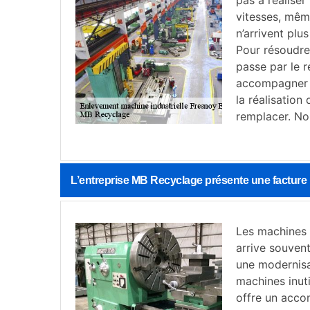
pas à réaliser
vitesses, mêm
n’arrivent plu
Pour résoudre 
passe par le 
accompagner c
la réalisation
remplacer. Nou
L’entreprise MB Recyclage présente une facture 
Les machines i
arrive souven
une modernisa
machines inuti
offre un acco