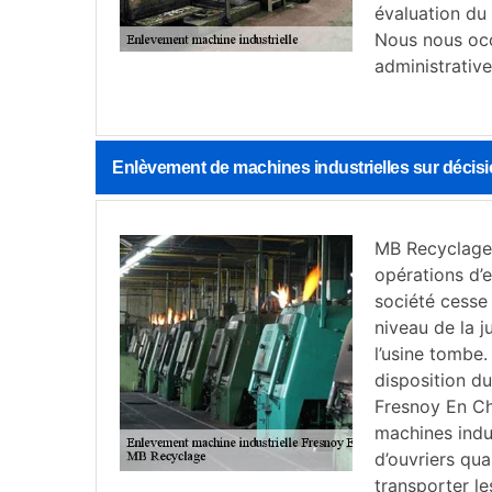
évaluation du
Nous nous occ
administrative
Enlèvement de machines industrielles sur décisi
MB Recyclage 
opérations d’e
société cesse 
niveau de la j
l’usine tombe.
disposition du
Fresnoy En Ch
machines indus
d’ouvriers qu
transporter l