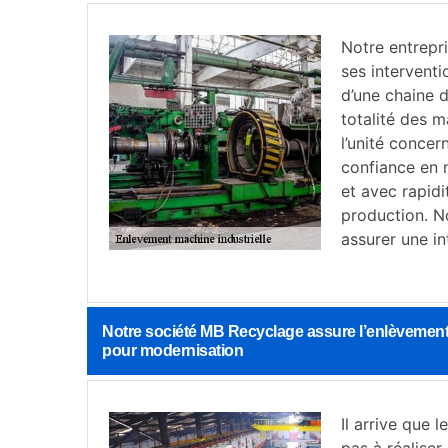
Notre entrepr
ses interventi
d’une chaine 
totalité des m
l’unité concern
confiance en 
et avec rapidi
production. N
assurer une in
Notre société MB Recyclage assure l’enlèvement
pour modernisation
Il arrive que 