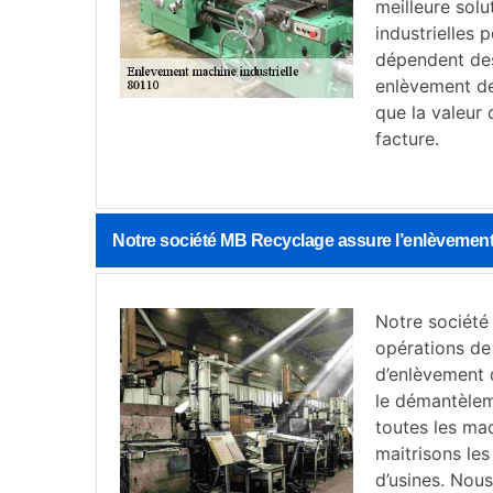
meilleure sol
industrielles 
dépendent des 
enlèvement de
que la valeur
facture.
Notre société MB Recyclage assure l’enlèvement 
Notre société
opérations de
d’enlèvement 
le démantèleme
toutes les ma
maitrisons les
d’usines. Nou