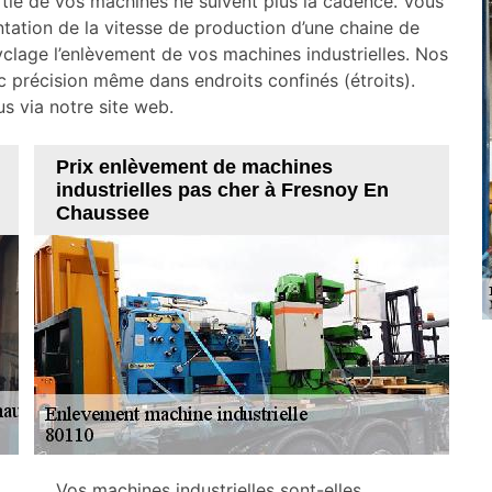
artie de vos machines ne suivent plus la cadence. Vous
tation de la vitesse de production d’une chaine de
clage l’enlèvement de vos machines industrielles. Nos
c précision même dans endroits confinés (étroits).
s via notre site web.
Prix enlèvement de machines
industrielles pas cher à Fresnoy En
Chaussee
Vos machines industrielles sont-elles