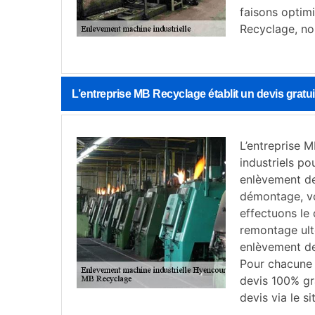
faisons optim
Recyclage, no
L’entreprise MB Recyclage établit un devis gratu
L’entreprise M
industriels p
enlèvement de
démontage, vo
effectuons le
remontage ult
enlèvement de
Pour chacune 
devis 100% gr
devis via le s