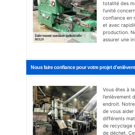
totalité des m
l’unité concern
confiance en 
et avec rapidi
production. N
assurer une in
Nous faire confiance pour votre projet d’enlève
Vous êtes à l
l’enlèvement 
endroit. Notr
de vous aider
différents mat
de recyclage 
de déchet. Ce