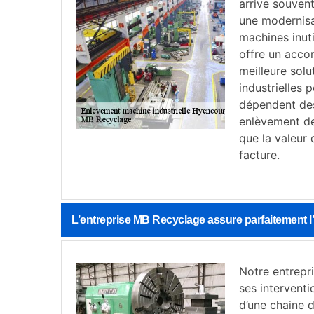
arrive souven
une modernisa
machines inuti
offre un acco
meilleure sol
industrielles 
dépendent des 
enlèvement de
que la valeur
facture.
L’entreprise MB Recyclage assure parfaitement l
Notre entrepr
ses interventi
d’une chaine 