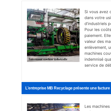
Si vous avez d
dans votre usi
d’industriels 
Pour les coûts
paiement. Ell
valeur des ma
enlèvement, u
machines couv
indemnisé quan
service de dé
L’entreprise MB Recyclage présente une facture 
Les machines i