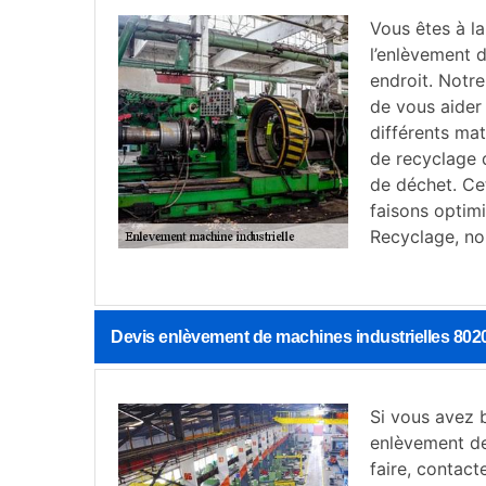
Vous êtes à l
l’enlèvement 
endroit. Notr
de vous aider
différents mat
de recyclage 
de déchet. Ce
faisons optim
Recyclage, no
Devis enlèvement de machines industrielles 802
Si vous avez b
enlèvement de
faire, contac