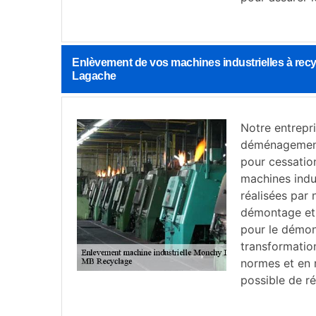
Enlèvement de vos machines industrielles à rec
Lagache
Notre entrepr
déménagement 
pour cessatio
machines indus
réalisées par 
démontage et 
pour le démo
transformation
normes et en 
possible de ré