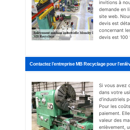
invitions à n
demande en lig
site web. Nous
devis est déta
concernant le
devis est 100
Contactez l’entreprise MB Recyclage pour l’enlè
Si vous avez d
dans votre usi
d’industriels 
Pour les coûts
paiement. Ell
valeur des ma
enlèvement, u