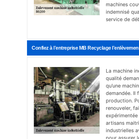
machines couv
indemnisé quan
service de dé
Confiez à l’entreprise MB Recyclage l’enlèveme
La machine ind
qualité demand
qu’une machine
demandée. Il f
production. P
renouveler, fa
expérimentée 
artisans mait
industrielles 
pour assurer l