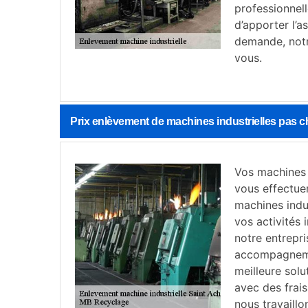
professionnel
d’apporter l’a
demande, notre
vous.
Prix enlèvement de machines industrielles pas c
Vos machines 
vous effectue
machines indu
vos activités 
notre entrepr
accompagnemen
meilleure sol
avec des frais
nous travaillo