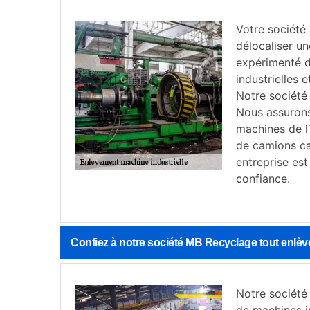
Votre société 
délocaliser un
expérimenté d
industrielles 
Notre société
Nous assurons
machines de l
de camions ca
entreprise est
confiance.
Confiez à notre société MB Recyclage tout enlève
Notre société