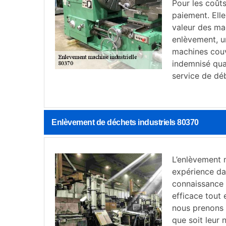
Pour les coûts
paiement. Ell
valeur des ma
enlèvement, u
machines couv
indemnisé quan
service de dé
Enlèvement de déchets industriels 80370
L’enlèvement m
expérience dan
connaissance 
efficace tout
nous prenons e
que soit leur