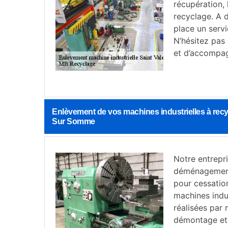
récupération, 
recyclage. A d
place un serv
N’hésitez pas
et d’accompag
Enlèvement de vos machines industrielles à recy
Sur Somme
Notre entrepr
déménagement 
pour cessatio
machines indus
réalisées par 
démontage et 