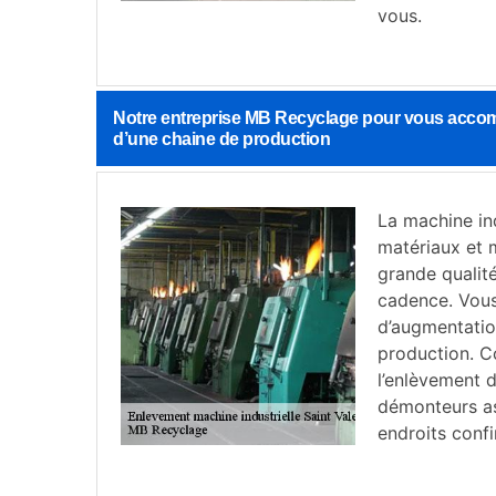
vous.
Notre entreprise MB Recyclage pour vous accom
d’une chaine de production
La machine ind
matériaux et m
grande qualité
cadence. Vous
d’augmentatio
production. C
l’enlèvement d
démonteurs as
endroits confi