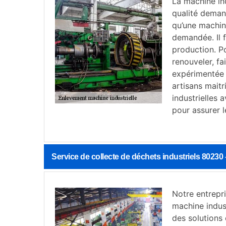
La machine ind
qualité demand
qu’une machine
demandée. Il f
production. P
renouveler, fa
expérimentée 
artisans mait
industrielles 
pour assurer l
Service de collecte de déchets industriels 8023
Notre entrepr
machine indus
des solutions