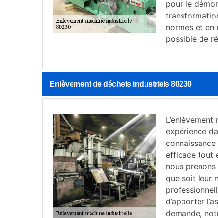
pour le démo
transformation
normes et en 
possible de ré
Enlèvement de déchets industriels 80230
L’enlèvement m
expérience dan
connaissance 
efficace tout
nous prenons e
que soit leur
professionnel
d’apporter l’a
demande, notre