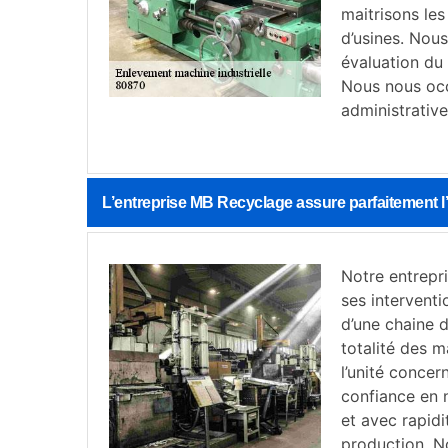
maitrisons les
d’usines. Nou
évaluation du
Nous nous occ
administrative
L’entreprise MB Recyclage assure parfaitement l
Notre entrepr
ses interventi
d’une chaine 
totalité des m
l’unité concern
confiance en 
et avec rapidi
production. N