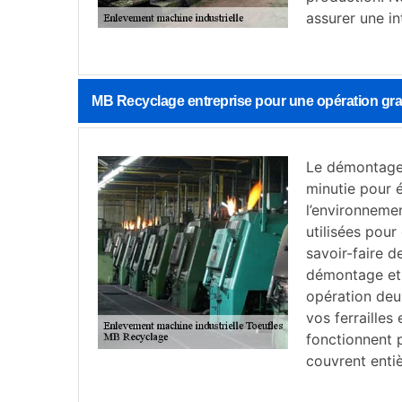
assurer une in
MB Recyclage entreprise pour une opération grat
Le démontage 
minutie pour é
l’environneme
utilisées pour
savoir-faire d
démontage et 
opération deu
vos ferrailles
fonctionnent p
couvrent enti