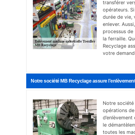
transférer ver
opérateurs. Si
durée de vie,
enlever. Auss
processus de 
la ferraille. 
Recyclage ass
votre demand
Notre société MB Recyclage assure l’enlèvement 
Notre société
opérations de
d’enlèvement 
le démantèleme
toutes les ma