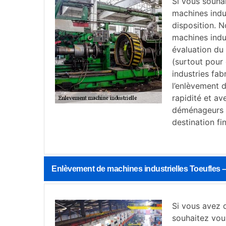
Si vous souhai
machines indus
disposition. N
machines indu
évaluation du 
(surtout pour 
industries fa
l’enlèvement 
rapidité et av
déménageurs e
destination fin
Enlèvement de machines industrielles Toeufles 
Si vous avez 
souhaitez vou