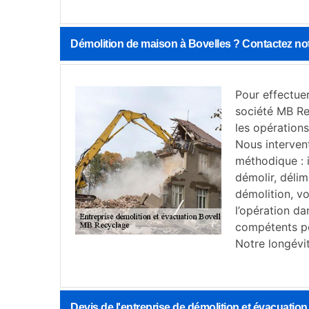
Démolition de maison à Bovelles ? Contactez no
Pour effectuer
société MB Re
les opération
Nous interven
méthodique : 
démolir, délim
démolition, vo
l’opération da
compétents pou
Notre longévi
Devis de l'entreprise de démolition et évacuati