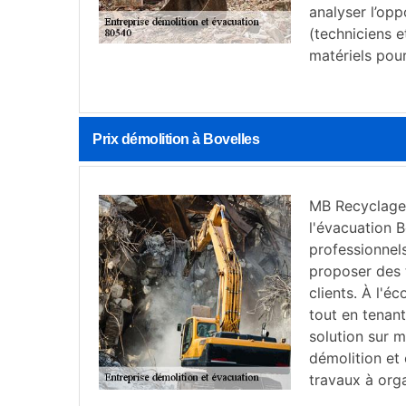
analyser l’opp
(techniciens e
matériels pour
Prix démolition à Bovelles
MB Recyclage 
l'évacuation B
professionnels
proposer des 
clients. À l'é
tout en tenan
solution sur m
démolition et
travaux à orga