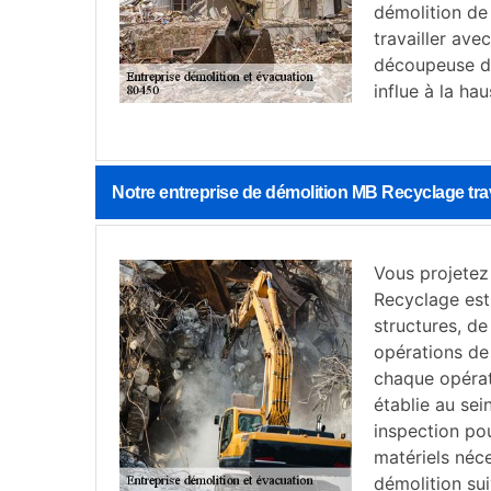
démolition de 
travailler ave
découpeuse de
influe à la hau
Notre entreprise de démolition MB Recyclage tr
Vous projetez
Recyclage est
structures, de
opérations de
chaque opérat
établie au sei
inspection pou
matériels néc
démolition sui