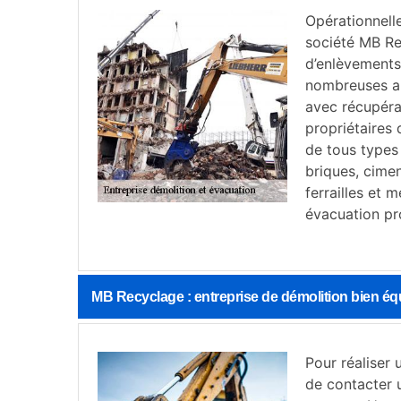
Opérationnell
société MB Re
d’enlèvements
nombreuses an
avec récupéra
propriétaires
de tous types 
briques, ciment
ferrailles et 
évacuation pr
MB Recyclage : entreprise de démolition bien éq
Pour réaliser 
de contacter u