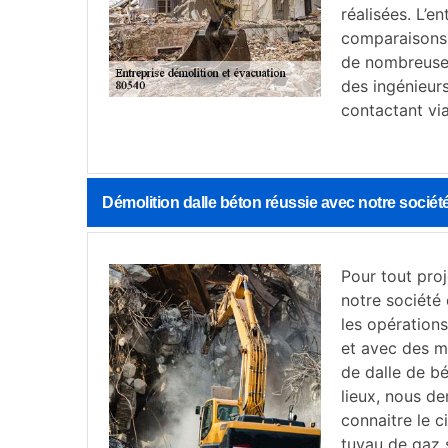
réalisées. L’e
comparaisons.
de nombreuses
des ingénieurs
contactant via
Démolition dalle béton réussie avec notre socié
Pour tout pro
notre société
les opération
et avec des m
de dalle de bé
lieux, nous de
connaitre le c
tuyau de gaz 