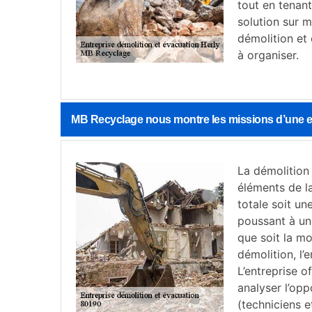
tout en tenan
solution sur m
démolition et
à organiser.
MB Recyclage nous montre les missions d’une ent
La démolition 
éléments de la
totale soit un
poussant à un
que soit la mo
démolition, l’
L’entreprise 
analyser l’opp
(techniciens e