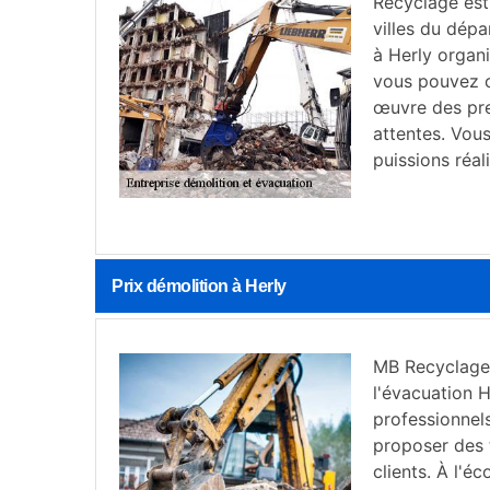
Recyclage est 
villes du dépa
à Herly organi
vous pouvez c
œuvre des pre
attentes. Vou
puissions réal
Prix démolition à Herly
MB Recyclage 
l'évacuation H
professionnels
proposer des 
clients. À l'é