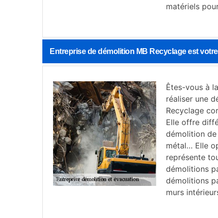
matériels pour
Entreprise de démolition MB Recyclage est votre 
Êtes-vous à l
réaliser une d
Recyclage cor
Elle offre dif
démolition de
métal… Elle o
représente to
démolitions pa
démolitions pa
murs intérieur