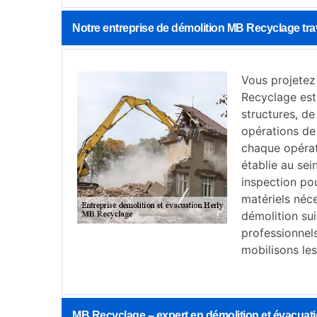
Notre entreprise de démolition MB Recyclage tr
Vous projetez
Recyclage est
structures, de
opérations de
chaque opérat
établie au sei
inspection pou
matériels néc
démolition sui
professionnel
mobilisons le
MB Recyclage – expert en démolition et évacuati