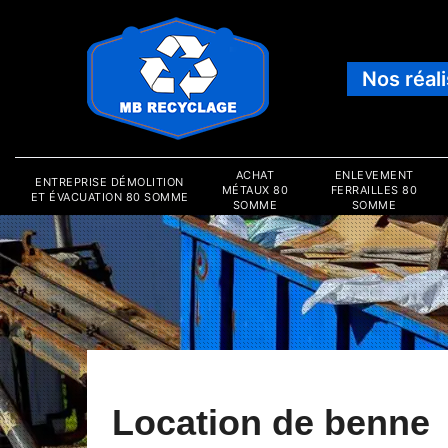
Nos réal
ACHAT
ENLEVEMENT
ENTREPRISE DÉMOLITION
MÉTAUX 80
FERRAILLES 80
ET ÉVACUATION 80 SOMME
SOMME
SOMME
Location de benne