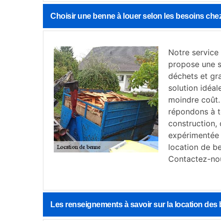
Choisir une benne à louer selon les besoins ch
Notre service
propose une so
déchets et gra
solution idéal
moindre coût.
répondons à t
construction,
expérimentée e
location de b
Contactez-nou
Les renseignements à savoir sur la location des