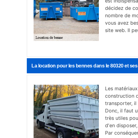
est indispensa
décidez de co
nombre de mod
vous avez beso
site web. Il p
La location pour les bennes dans le 80320 et ses
Les matériaux
construction 
transporter, i
Donc, il faut 
très utiles po
d'en disposer,
Par conséquent