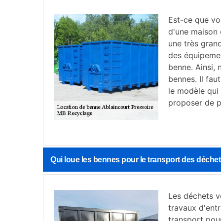
Est-ce que vo
d'une maison 
une très grand
des équipement
benne. Ainsi,
bennes. Il fau
le modèle qui 
proposer de p
Qui loue les bennes pour le transport des déchet
Les déchets ve
travaux d'entr
transport pour 