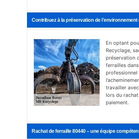
Contribuez à la préservation de l’environnement e
En optant pou
Recyclage, sa
préservation d
ferrailles dan
professionnel 
l’acheminement
travailler ave
lors du rachat
paiement.
Rachat de ferraille 80440 – une équipe compétent