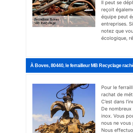
Il peut se dép
reçoit égalem
équipe peut é
entreprises. 
notez que vou
écologique, r
À Boves, 80440, le ferrailleur MB Recyclage rach
Pour le ferrai
rachat de méta
C’est dans l’i
De nombreux o
inox. Vous po
nous ne vous p
Nous effectuo