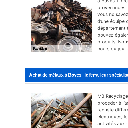
à Boves. Il ré
provenances. 
vous ne savez 
d’une équipe q
département 8
pouvez égalem
produits. Nou
cours du jour 
Achat de métaux à Boves : le ferrailleur spécial
MB Recyclage e
procéder à l’
rachète diffé
électriques, le
activités aux c